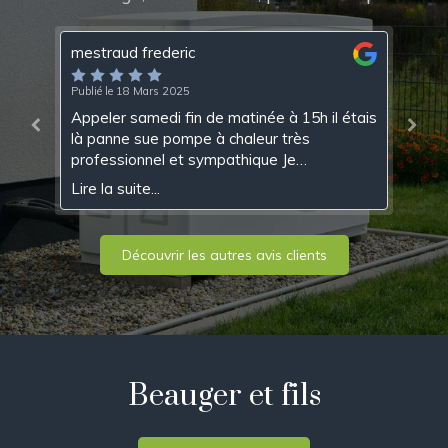
mestraud frederic
Ma
Publié le 18 Mars 2025
Pub
Appeler samedi fin de matinée à 15h il étais
Pl
là panne sue pompe à chaleur très
es
professionnel et sympathique Je
su
recommande très sérieusement
po
Lire la suite...
Lir
Découvrir les autres avis clients
Beauger et fils